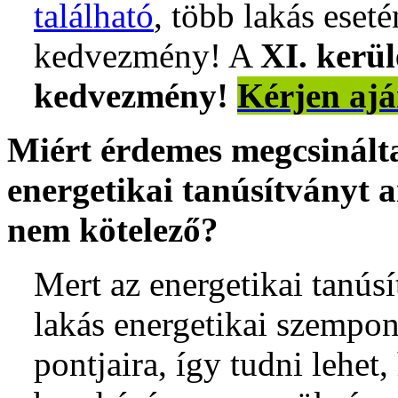
található
, több lakás eseté
kedvezmény! A
XI. kerü
kedvezmény!
Kérjen ajá
Miért érdemes megcsinálta
energetikai tanúsítványt 
nem kötelező?
Mert az energetikai tanús
lakás energetikai szempo
pontjaira, így tudni lehet