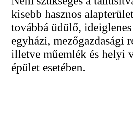
Nem szükséges a tanúsít
kisebb hasznos alapterüle
továbbá üdülő, ideiglenes
egyházi, mezőgazdasági re
illetve műemlék és helyi v
épület esetében.