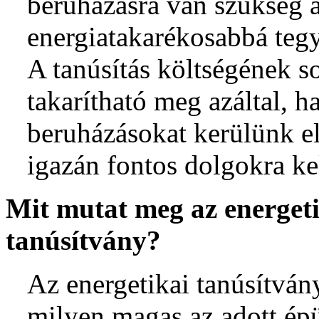
beruházásra van szükség 
energiatakarékosabbá teg
A tanúsítás költségének s
takarítható meg azáltal, ha
beruházásokat kerülünk el
igazán fontos dolgokra kel
Mit mutat meg az energet
tanúsítvány?
Az energetikai tanúsítvá
milyen magas az adott épü